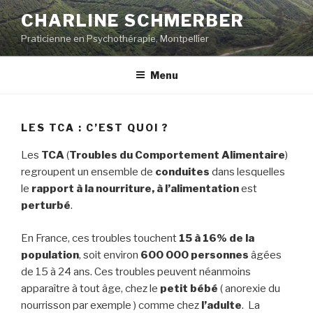
Skip
CHARLINE SCHMERBER
to
Praticienne en Psychothérapie, Montpellier
content
Menu
LES TCA : C’EST QUOI ?
Les
TCA
(
Troubles du Comportement Alimentaire
)
regroupent un ensemble de
conduites
dans lesquelles
le
rapport à la nourriture, à l’alimentation
est
perturbé
.
En France, ces troubles touchent
15 à 16% de la
population
, soit environ
600 000 personnes
âgées
de 15 à 24 ans. Ces troubles peuvent néanmoins
apparaître à tout âge, chez le
petit bébé
( anorexie du
nourrisson par exemple ) comme chez
l’adulte
. La