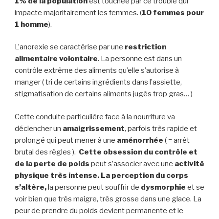
1% de la population
est touchée par ce trouble qui
impacte majoritairement les femmes. (
10 femmes pour
1 homme
).
L’anorexie se caractérise par une
restriction
alimentaire volontaire
. La personne est dans un
contrôle extrême des aliments qu’elle s’autorise à
manger ( tri de certains ingrédients dans l’assiette,
stigmatisation de certains aliments jugés trop gras… )
Cette conduite particulière face à la nourriture va
déclencher un
amaigrissement
, parfois très rapide et
prolongé qui peut mener à une
aménorrhée
( = arrêt
brutal des règles ).
Cette obsession du contrôle et
de la perte de poids
peut s’associer avec une
activité
physique très intense. La perception du corps
s’altère,
la personne peut souffrir de
dysmorphie
et se
voir bien que très maigre, très grosse dans une glace. La
peur de prendre du poids devient permanente et le