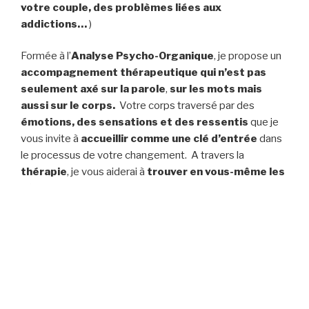
votre couple, des problèmes liées aux
addictions…
)
Formée à l’
Analyse Psycho-Organique
, je propose un
accompagnement thérapeutique qui n’est pas
seulement axé sur la parole
,
sur les mots mais
aussi sur le corps.
Votre corps traversé par des
émotions, des sensations et des ressentis
que je
vous invite à
accueillir comme une clé d’entrée
dans
le processus de votre changement. A travers la
thérapie
, je vous aiderai à
trouver en vous-même les
réponses, les solutions qui seront justes pour
vous.
Je serai votre
compagnon de route
, qui cheminera
avec vous, tout en
respectant votre rythme.
J’ai acquis une
expérience
de par mon histoire, mon
vécu, sur
les troubles du comportement