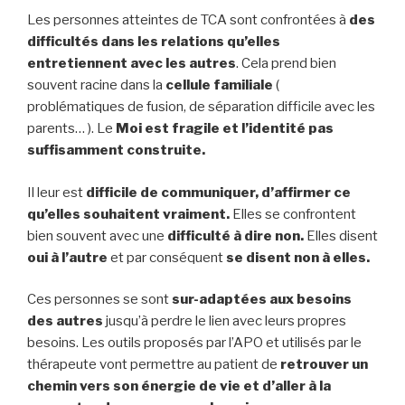
Les personnes atteintes de TCA sont confrontées à
des
difficultés dans les relations qu’elles
entretiennent avec les autres
. Cela prend bien
souvent racine dans la
cellule familiale
(
problématiques de fusion, de séparation difficile avec les
parents… ). Le
Moi est fragile et l’identité pas
suffisamment construite.
Il leur est
difficile de communiquer, d’affirmer ce
qu’elles souhaitent vraiment.
Elles se confrontent
bien souvent avec une
difficulté à dire non.
Elles disent
oui à l’autre
et par conséquent
se disent non à elles.
Ces personnes se sont
sur-adaptées aux besoins
des autres
jusqu’à perdre le lien avec leurs propres
besoins. Les outils proposés par l’APO et utilisés par le
thérapeute vont permettre au patient de
retrouver un
chemin vers son énergie de vie et d’aller à la