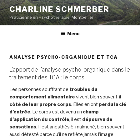
Skip
CHARLINE SCHMERBER
to
Praticienne en Psychothérapie, Montpellier
content
Menu
ANALYSE PSYCHO-ORGANIQUE ET TCA
L’apport de l’analyse psycho-organique dans le
traitement des TCA : le corps
Les personnes souffrant de
troubles du
comportement alimentaire
vivent bien souvent
à
côté de leur propre corps
. Elles en ont
perdu la clé
d’entrée
. Le corps est devenu un
champ
d’application du contrôle
, il est
dépourvu de
sensations
. Il est anesthésié, malmené, bien souvent
aussi détesté parce qu’il ne reflète jamais l’image